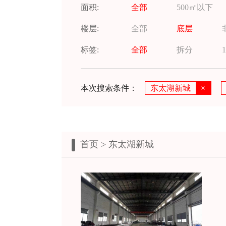
面积:
全部
500㎡以下
楼层:
全部
底层
标签:
全部
拆分
1
本次搜索条件：
东太湖新城
×
首页
> 东太湖新城