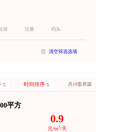
住宿
注册
码头
清空筛选选项
序
时间排序
共
18
套房源
00平方
0.9
2
元/m
/天