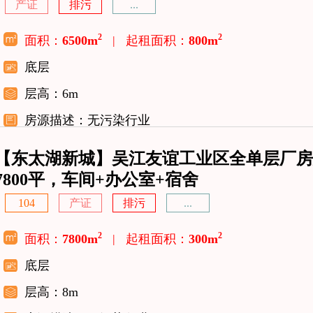
产证
排污
...
2
2
面积：
6500m
|
起租面积：
800m
底层
层高：6m
房源描述：无污染行业
【东太湖新城】吴江友谊工业区全单层厂房
7800平，车间+办公室+宿舍
104
产证
排污
...
2
2
面积：
7800m
|
起租面积：
300m
底层
层高：8m