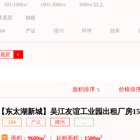
501-1000㎡
1001-3000㎡
3000㎡以上
非底层
独栋
04
产证
排污
环坪
挂车
底层
×
面积排序
价格排
【东太湖新城】吴江友谊工业园出租厂房15
104
产证
排污
...
2
2
面积：
9600m
|
起租面积：
1500m