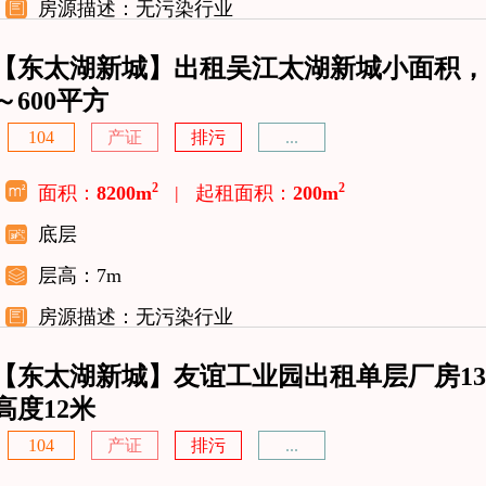
房源描述：无污染行业
【东太湖新城】出租吴江太湖新城小面积，一
～600平方
104
产证
排污
...
2
2
面积：
8200m
|
起租面积：
200m
底层
层高：7m
房源描述：无污染行业
【东太湖新城】友谊工业园出租单层厂房13
高度12米
104
产证
排污
...