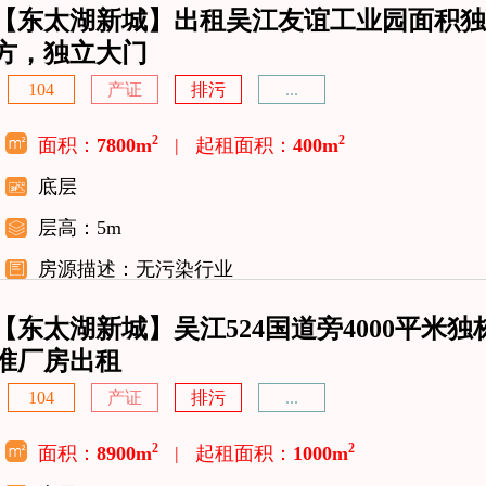
【东太湖新城】出租吴江友谊工业园面积独栋
方，独立大门
104
产证
排污
...
2
2
面积：
7800m
|
起租面积：
400m
底层
层高：5m
房源描述：无污染行业
【东太湖新城】吴江524国道旁4000平米
准厂房出租
104
产证
排污
...
2
2
面积：
8900m
|
起租面积：
1000m