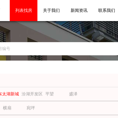
页
列表找房
关于我们
新闻资讯
联系我们
东太湖新城
汾湖开发区
平望
盛泽
横扇
宛坪