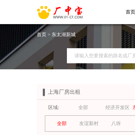
首
首页
> 东太湖新城
上海厂房出租
区域:
全部
经济开发区
全部
友谊新村
八坼