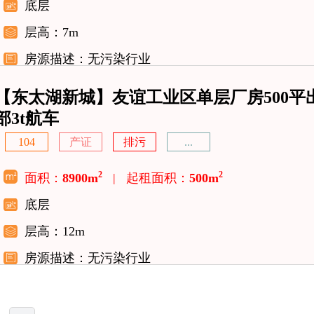
底层
层高：7m
房源描述：无污染行业
【东太湖新城】友谊工业区单层厂房500平
部3t航车
104
产证
排污
...
2
2
面积：
8900m
|
起租面积：
500m
底层
层高：12m
房源描述：无污染行业