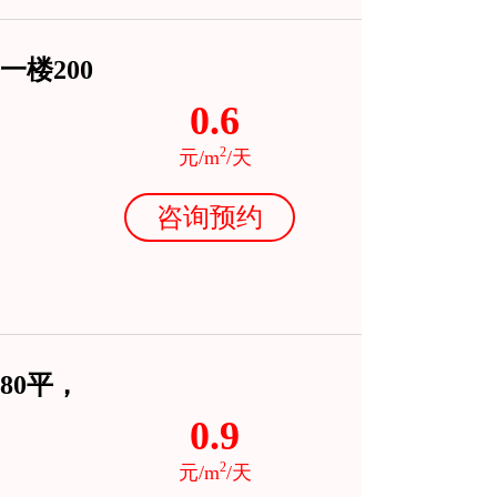
楼200
0.6
2
元/m
/天
咨询预约
80平，
0.9
2
元/m
/天