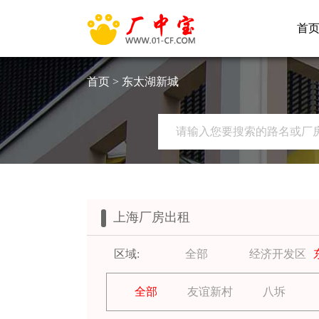
首
首页
> 东太湖新城
上海厂房出租
区域:
全部
经济开发区
全部
友谊新村
八坼