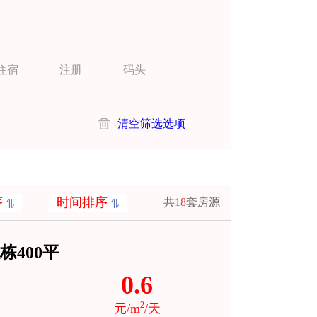
住宿
注册
码头
清空筛选选项
序
时间排序
共
18
套房源
400平
0.6
2
元/m
/天