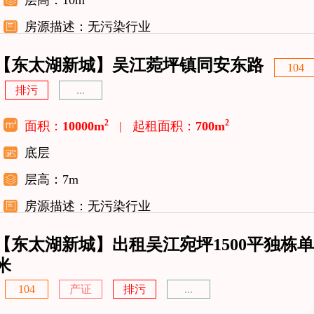
层高：10m
房源描述：无污染行业
【东太湖新城】吴江菀坪镇同安东路
104
排污
...
2
2
面积：
10000m
|
起租面积：
700m
底层
层高：7m
房源描述：无污染行业
【东太湖新城】出租吴江宛坪1500平独栋单
米
104
产证
排污
...