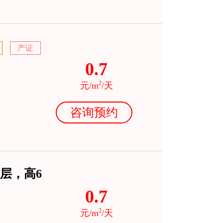
产证
0.7
2
元/m
/天
咨询预约
层，高6
0.7
2
元/m
/天