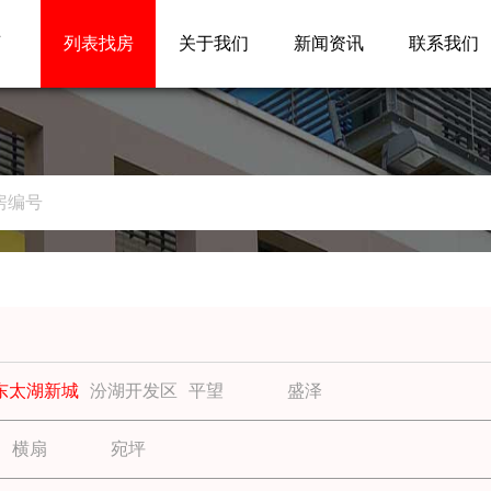
页
列表找房
关于我们
新闻资讯
联系我们
东太湖新城
汾湖开发区
平望
盛泽
横扇
宛坪