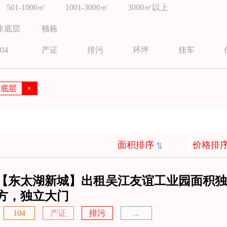
501-1000㎡
1001-3000㎡
3000㎡以上
非底层
独栋
04
产证
排污
环坪
挂车
底层
×
面积排序
价格排
【东太湖新城】出租吴江友谊工业园面积独栋
方，独立大门
104
产证
排污
...