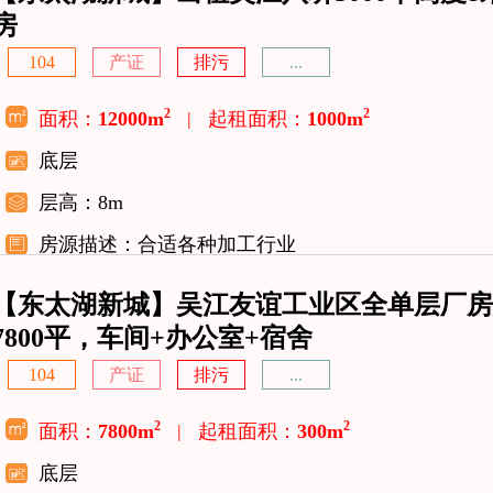
房
104
产证
排污
...
2
2
面积：
12000m
|
起租面积：
1000m
底层
层高：8m
房源描述：合适各种加工行业
【东太湖新城】吴江友谊工业区全单层厂房
7800平，车间+办公室+宿舍
104
产证
排污
...
2
2
面积：
7800m
|
起租面积：
300m
底层