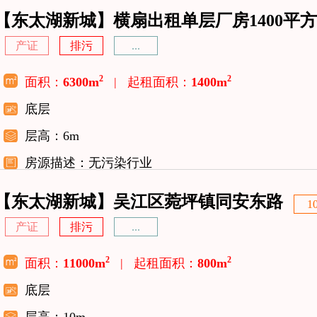
【东太湖新城】横扇出租单层厂房1400平方
产证
排污
...
2
2
面积：
6300m
|
起租面积：
1400m
底层
层高：6m
房源描述：无污染行业
【东太湖新城】吴江区菀坪镇同安东路
1
产证
排污
...
2
2
面积：
11000m
|
起租面积：
800m
底层