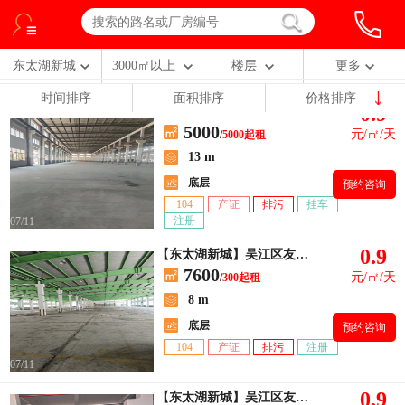
东太湖新城
3000㎡以上
楼层
更多
时间排序
面积排序
价格排序
0.9
【东太湖新城】吴江太湖新城
5000
元/㎡/天
/
5000起租
13 m
底层
预约咨询
104
产证
排污
挂车
注册
07/11
0.9
【东太湖新城】吴江区友谊工业园区
7600
元/㎡/天
/
300起租
8 m
底层
预约咨询
104
产证
排污
注册
07/11
0.9
【东太湖新城】吴江区友谊工业友谊路