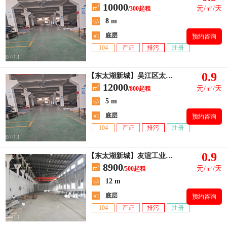
10000
元/㎡/天
/
300起租
8 m
底层
预约咨询
104
产证
排污
注册
07/13
0.9
【东太湖新城】吴江区太湖新城长安路
12000
元/㎡/天
/
800起租
5 m
底层
预约咨询
104
产证
排污
注册
07/13
0.9
【东太湖新城】友谊工业区单层厂房500平出租 带一部3t航车
8900
元/㎡/天
/
500起租
12 m
底层
预约咨询
104
产证
排污
注册
07/13