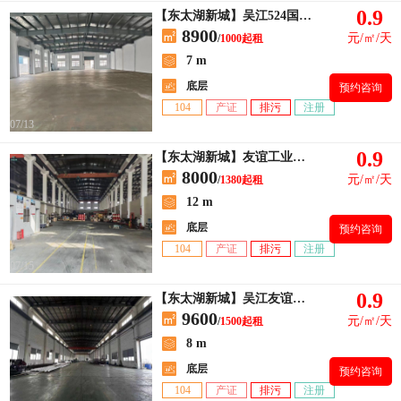
0.9
【东太湖新城】吴江524国道旁4000平米独栋单层标准厂房出租
8900
元/㎡/天
/
1000起租
7 m
底层
预约咨询
104
产证
排污
注册
07/13
0.9
【东太湖新城】友谊工业园出租单层厂房1380平，高度12米
8000
元/㎡/天
/
1380起租
12 m
底层
预约咨询
104
产证
排污
注册
07/15
0.9
【东太湖新城】吴江友谊工业园出租厂房1500平方
9600
元/㎡/天
/
1500起租
8 m
底层
预约咨询
104
产证
排污
注册