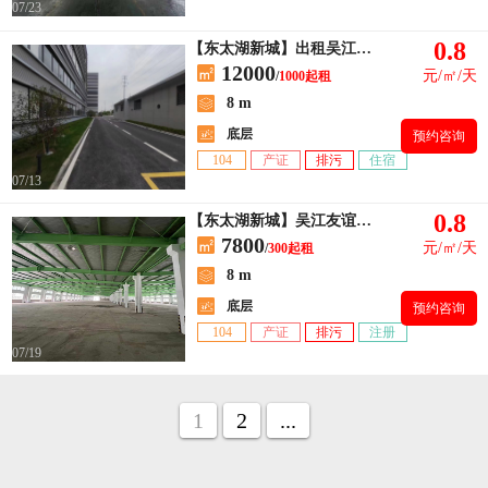
07/23
0.8
【东太湖新城】出租吴江八坼3000平高度8米新建厂房
12000
元/㎡/天
/
1000起租
8 m
底层
预约咨询
104
产证
排污
住宿
07/13
0.8
【东太湖新城】吴江友谊工业区全单层厂房总面积7800平，车间+办公室+宿舍
7800
元/㎡/天
/
300起租
8 m
底层
预约咨询
104
产证
排污
注册
07/19
1
2
...