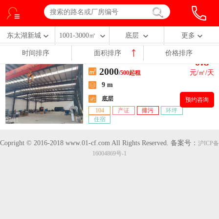
东太湖新城
1001-3000㎡
底层
更多
时间排序
面积排序
价格排序
0.8
【东太湖新城】吴江区太湖新城
2000
元/㎡/天
/
500起租
9 m
底层
预约咨询
104
产证
排污
环坪
住宿
07/11
Copright © 2016-2018 www.01-cf.com All Rights Reserved.
备案号：
沪ICP备
16004869号-1