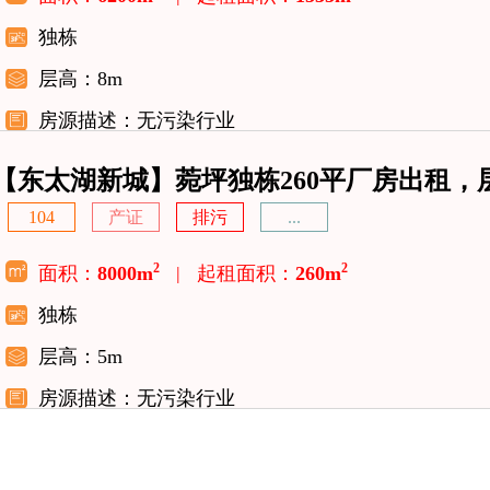
独栋
层高：8m
房源描述：无污染行业
【东太湖新城】菀坪独栋260平厂房出租，
104
产证
排污
...
2
2
面积：
8000m
|
起租面积：
260m
独栋
层高：5m
房源描述：无污染行业