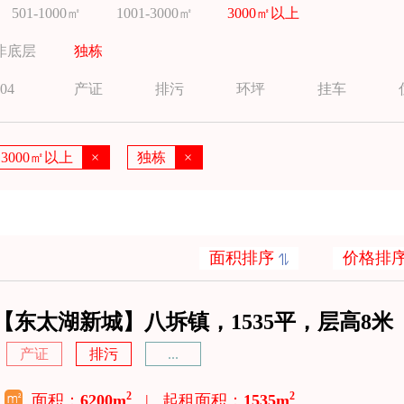
501-1000㎡
1001-3000㎡
3000㎡以上
非底层
独栋
04
产证
排污
环坪
挂车
3000㎡以上
×
独栋
×
面积排序
价格排
【东太湖新城】八坼镇，1535平，层高8米
产证
排污
...
2
2
面积：
6200m
|
起租面积：
1535m