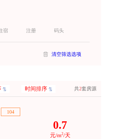
住宿
注册
码头
清空筛选选项
序
时间排序
共
2
套房源
104
0.7
2
元/m
/天