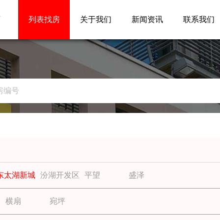
页
列表找房
关于我们
新闻资讯
联系我们
东太湖新城
汾湖开发区
平望
盛泽
横扇
宛坪