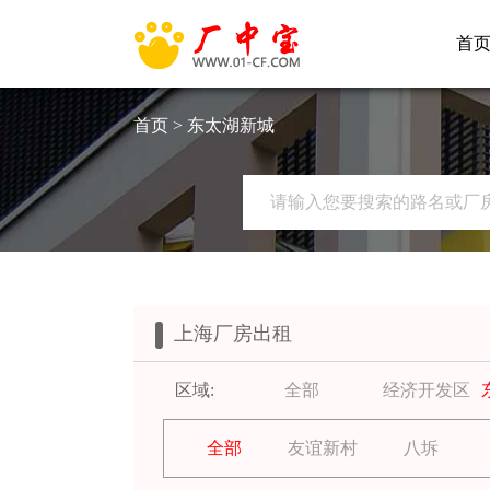
首
首页
> 东太湖新城
上海厂房出租
区域:
全部
经济开发区
全部
友谊新村
八坼