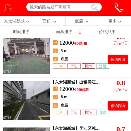
东太湖新城
面积
底层
更多
时间排序
面积排序
价格排序
0.9
【东太湖新城】吴江区太湖新城长安路
12000
元/㎡/天
/
800起租
5 m
底层
预约咨询
104
产证
排污
注册
07/13
0.8
【东太湖新城】出租吴江八坼3000平高度8米新建厂房
12000
元/㎡/天
/
1000起租
8 m
底层
预约咨询
104
产证
排污
住宿
07/13
0.7
【东太湖新城】吴江区菀坪镇同安东路