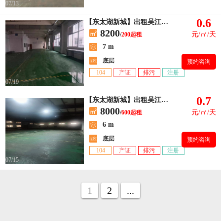
07/13
0.6
【东太湖新城】出租吴江太湖新城小面积，一楼200～600平方
8200
元/㎡/天
/
200起租
7 m
底层
预约咨询
104
产证
排污
注册
07/19
0.7
【东太湖新城】出租吴江宛坪1500平独栋单层，高6米
8000
元/㎡/天
/
600起租
6 m
底层
预约咨询
104
产证
排污
注册
07/15
1
2
...