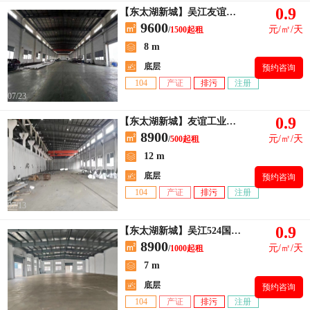
0.9
【东太湖新城】吴江友谊工业园出租厂房1500平方
9600
元/㎡/天
/
1500起租
8 m
底层
预约咨询
104
产证
排污
注册
07/23
0.9
【东太湖新城】友谊工业区单层厂房500平出租 带一部3t航车
8900
元/㎡/天
/
500起租
12 m
底层
预约咨询
104
产证
排污
注册
07/13
0.9
【东太湖新城】吴江524国道旁4000平米独栋单层标准厂房出租
8900
元/㎡/天
/
1000起租
7 m
底层
预约咨询
104
产证
排污
注册