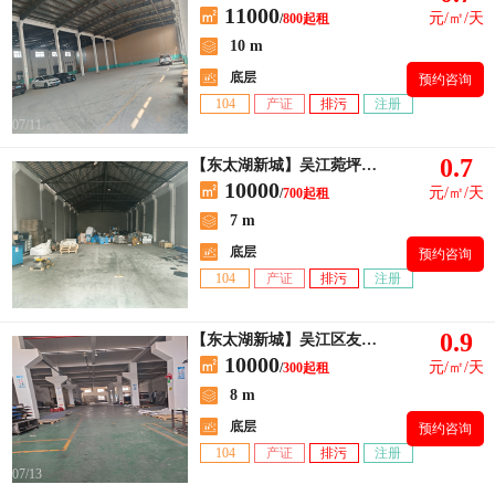
11000
元/㎡/天
/
800起租
10 m
底层
预约咨询
104
产证
排污
注册
07/11
0.7
【东太湖新城】吴江菀坪镇同安东路
10000
元/㎡/天
/
700起租
7 m
底层
预约咨询
104
产证
排污
注册
07/11
0.9
【东太湖新城】吴江区友谊工业友谊路
10000
元/㎡/天
/
300起租
8 m
底层
预约咨询
104
产证
排污
注册
07/13