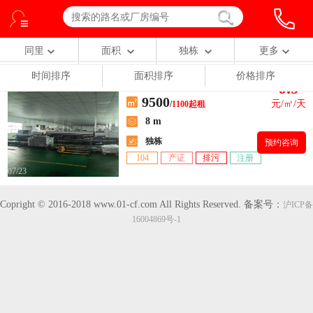
同里
面积
独栋
更多
时间排序
面积排序
价格排序
0.9
【经济开发区】同里独栋厂房1100平，原房东出租
9500
元/㎡/天
/
1100起租
8 m
独栋
预约咨询
104
产证
排污
注册
07/23
Copright © 2016-2018 www.01-cf.com All Rights Reserved.
备案号：
沪ICP备
16004869号-1