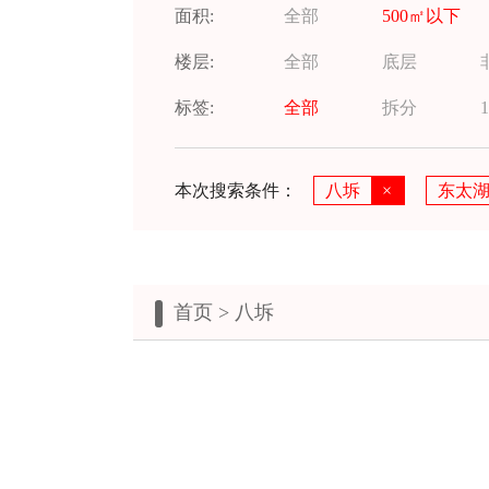
面积:
全部
500㎡以下
楼层:
全部
底层
标签:
全部
拆分
1
本次搜索条件：
八坼
×
东太
首页
> 八坼