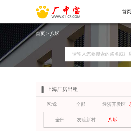
首
首页
> 八坼
上海厂房出租
区域:
全部
经济开发区
全部
友谊新村
八坼