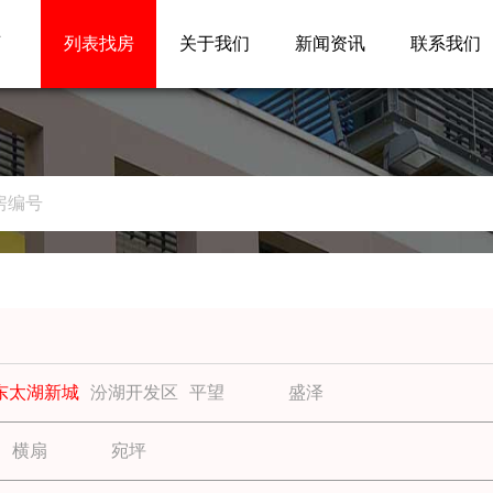
页
列表找房
关于我们
新闻资讯
联系我们
东太湖新城
汾湖开发区
平望
盛泽
横扇
宛坪