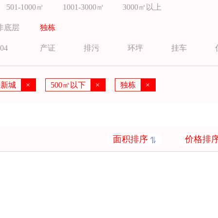
501-1000㎡
1001-3000㎡
3000㎡以上
非底层
独栋
04
产证
排污
环坪
挂车
湖新城
×
500㎡以下
×
独栋
×
面积排序
价格排