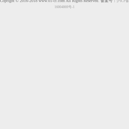
Copright © 2016-2018 www.01-cf.com All Rights Reserved.
备案号：
沪ICP备
16004869号-1