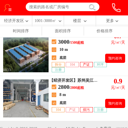
经济开发区
1001-3000㎡
楼层
更多
时间排序
面积排序
价格排序
0.7
【经济开发区】独门独院单层4栋火车头，一栋多层
3000
元/㎡/天
/
1500起租
10 m
底层
预约咨询
拆分
104
产证
环坪
注册
08/23
0.9
【经济开发区】苏州吴江区开发区庞金路
2800
元/㎡/天
/
2800起租
8 m
底层
预约咨询
104
产证
排污
注册
07/11