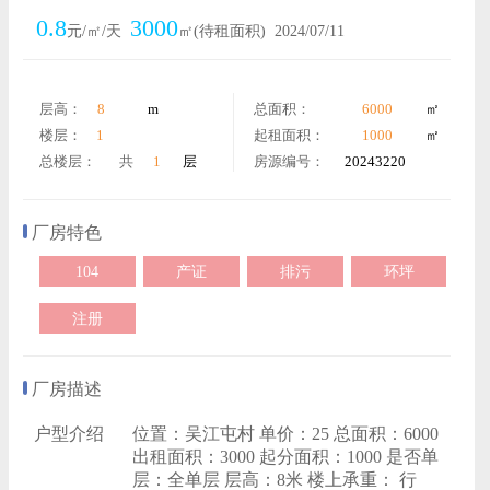
0.8
3000
元/㎡/天
㎡(待租面积)
2024/07/11
层高：
8
m
总面积：
6000
㎡
楼层：
1
起租面积：
1000
㎡
总楼层：
共
1
层
房源编号：
20243220
厂房特色
104
产证
排污
环坪
注册
厂房描述
户型介绍
位置：吴江屯村 单价：25 总面积：6000
出租面积：3000 起分面积：1000 是否单
层：全单层 层高：8米 楼上承重： 行