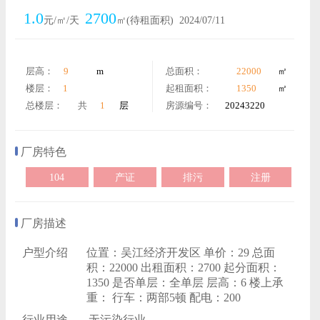
1.0
2700
元/㎡/天
㎡(待租面积)
2024/07/11
层高：
9
m
总面积：
22000
㎡
楼层：
1
起租面积：
1350
㎡
总楼层：
共
1
层
房源编号：
20243220
厂房特色
104
产证
排污
注册
厂房描述
户型介绍
位置：吴江经济开发区 单价：29 总面
积：22000 出租面积：2700 起分面积：
1350 是否单层：全单层 层高：6 楼上承
重： 行车：两部5顿 配电：200
行业用途
无污染行业