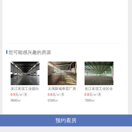
您可能感兴趣的房源
吴江友谊工业园出
太湖新城单层厂房
吴江友谊工业区全
租厂房1500平方
800平
单层厂房总面积
0.9
元/㎡/天
0.8
元/㎡/天
0.8
元/㎡/天
7800平，车间+办
9600㎡
6500㎡
7800㎡
公室+宿舍
预约看房