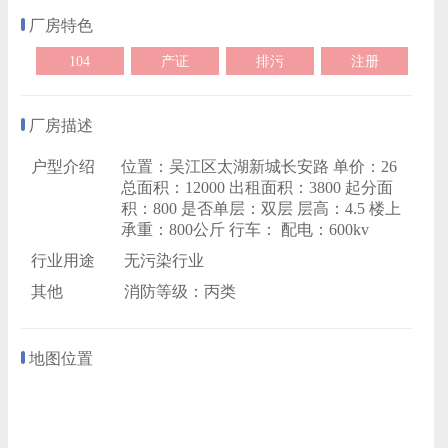
厂房特色
104
产证
排污
注册
厂房描述
户型介绍
位置：吴江区太湖新城长安路 单价：26
总面积：12000 出租面积：3800 起分面
积：800 是否单层：双层 层高：4.5 楼上
承重：800公斤 行车： 配电：600kv
行业用途
无污染行业
其他
消防等级：丙类
地图位置