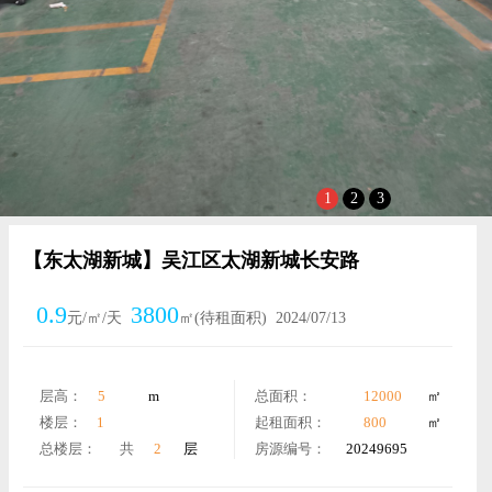
1
2
3
【东太湖新城】吴江区太湖新城长安路
0.9
3800
元/㎡/天
㎡(待租面积)
2024/07/13
层高：
5
m
总面积：
12000
㎡
楼层：
1
起租面积：
800
㎡
总楼层：
共
2
层
房源编号：
20249695