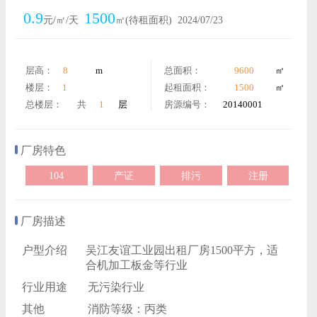
0.9
1500
元/㎡/天
㎡(待租面积)
2024/07/23
层高：
8
m
总面积：
9600
㎡
楼层：
1
起租面积：
1500
㎡
总楼层：
共
1
层
房源编号：
20140001
厂房特色
104
产证
排污
注册
厂房描述
户型介绍
吴江友谊工业园出租厂房1500平方，适
合机加工板金等行业
行业用途
无污染行业
其他
消防等级：丙类