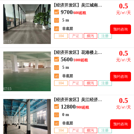
0.5
【经济开发区】吴江城南，精装修二楼厂房1200平
9700
元/㎡/天
/
600起租
5 m
非底层
预约咨询
104
产证
排污
注册
07/15
0.5
【经济开发区】花港楼上厂房出租，面积1000平
5600
元/㎡/天
/
1000起租
5 m
非底层
预约咨询
104
产证
排污
注册
07/15
0.5
【经济开发区】吴江经济开发区，云龙路附近
12800
元/㎡/天
/
900起租
0 m
非底层
预约咨询
104
产证
排污
注册