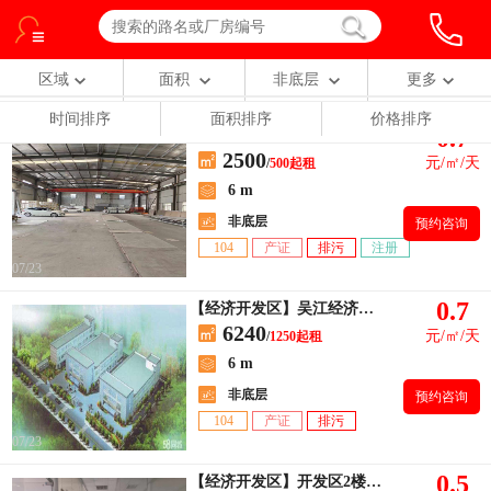
区域
面积
非底层
更多
时间排序
面积排序
价格排序
0.7
【汾湖开发区】金家坝新出独门独院
2500
元/㎡/天
/
500起租
6 m
非底层
预约咨询
104
产证
排污
注册
07/23
0.7
【经济开发区】吴江经济开发区，6240平方独院厂房招租
6240
元/㎡/天
/
1250起租
6 m
非底层
预约咨询
104
产证
排污
07/23
0.5
【经济开发区】开发区2楼原房东直租独栋1300平，1800平