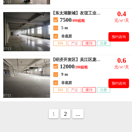
07/15
0.4
【东太湖新城】友谊工业区楼上490平出租 有2t货梯一部
7500
元/㎡/天
/
490起租
5 m
非底层
预约咨询
104
产证
排污
注册
07/13
0.6
【经济开发区】吴江区庞金路
12000
元/㎡/天
/
200起租
9 m
非底层
预约咨询
104
产证
排污
注册
07/11
1
2
...