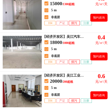
15000
元/㎡/天
/
1300起租
5 m
非底层
预约咨询
104
产证
排污
注册
07/23
0.4
【经济开发区】吴江汽车站附近二楼，3360平方厂房招租
18000
元/㎡/天
/
1000起租
5 m
非底层
预约咨询
104
产证
排污
注册
07/19
0.6
【经济开发区】吴江工业区精装修，办公室出租
20000
元/㎡/天
/
200起租
5 m
非底层
预约咨询
104
产证
排污
注册
07/19