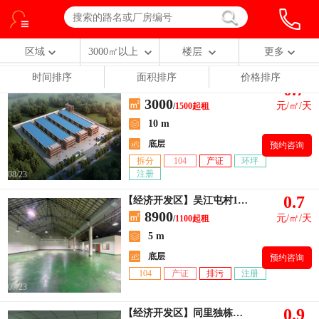
区域
3000㎡以上
楼层
更多
时间排序
面积排序
价格排序
0.7
【经济开发区】独门独院单层4栋火车头，一栋多层
3000
元/㎡/天
/
1500起租
10 m
底层
预约咨询
拆分
104
产证
环坪
注册
08/23
0.7
【经济开发区】吴江屯村1100平层高4.5米，大车进出方便
8900
元/㎡/天
/
1100起租
5 m
底层
预约咨询
104
产证
排污
注册
07/23
0.9
【经济开发区】同里独栋厂房1100平，原房东出租