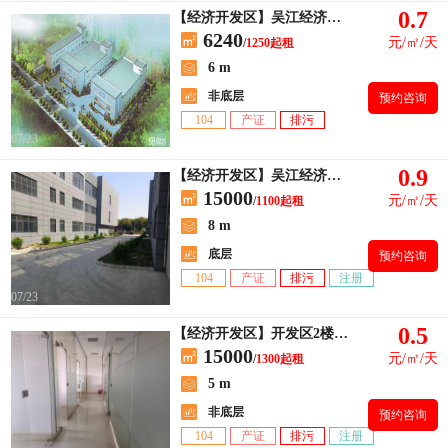
0.7
【经济开发区】吴江经济开发区，6240平方独院厂房招租
6240
元/㎡/天
/
1250起租
6 m
非底层
预约咨询
104
产证
排污
07/23
0.9
【经济开发区】吴江经济开发区庞金路出租一楼标准厂房1100平方
15000
元/㎡/天
/
1100起租
8 m
底层
预约咨询
104
产证
排污
注册
07/23
0.5
【经济开发区】开发区2楼原房东直租独栋1300平，1800平
15000
元/㎡/天
/
1300起租
5 m
非底层
预约咨询
104
产证
排污
注册