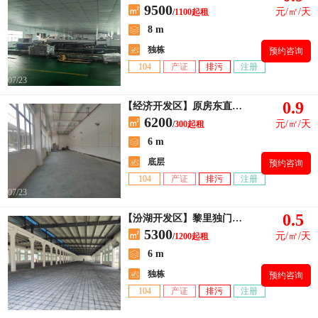
9500
元/㎡/天
/
1100起租
8 m
独栋
预约咨询
104
产证
排污
注册
07/23
0.9
【经济开发区】原房东直租1楼300平，高度6米，价格26元含税
6200
元/㎡/天
/
300起租
6 m
底层
预约咨询
104
产证
排污
注册
07/23
0.5
【汾湖开发区】黎里独门独院原房东火车头式厂房约5300平
5300
元/㎡/天
/
1200起租
6 m
独栋
预约咨询
104
产证
排污
注册
07/23