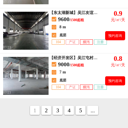
07/23
0.9
【东太湖新城】吴江友谊工业园出租厂房1500平方
9600
元/㎡/天
/
1500起租
8 m
底层
预约咨询
104
产证
排污
注册
07/23
0.8
【经济开发区】吴江屯村工业区双层独栋3000平厂房
9000
元/㎡/天
/
1500起租
7 m
底层
预约咨询
104
产证
排污
注册
07/23
1
2
3
4
5
...