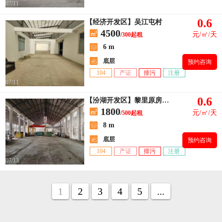
07/11
0.6
【经济开发区】吴江屯村
4500
元/㎡/天
/
300起租
6 m
底层
预约咨询
104
产证
排污
注册
07/11
0.6
【汾湖开发区】黎里原房东独门独院
1800
元/㎡/天
/
500起租
8 m
底层
预约咨询
104
产证
排污
注册
07/13
1
2
3
4
5
...