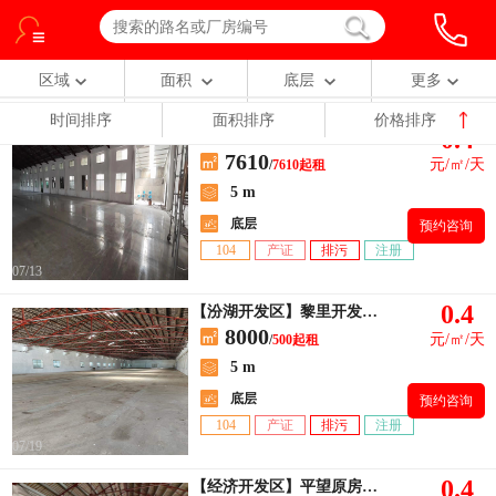
区域
面积
底层
更多
时间排序
面积排序
价格排序
0.4
【列表找房】出租吴江平望，7610平，层5米 价格13一平
7610
元/㎡/天
/
7610起租
5 m
底层
预约咨询
104
产证
排污
注册
07/13
0.4
【汾湖开发区】黎里开发区原房东出租院中院约1100平，租金180一平
8000
元/㎡/天
/
500起租
5 m
底层
预约咨询
104
产证
排污
注册
07/19
0.4
【经济开发区】平望原房东出租单层厂房750平方