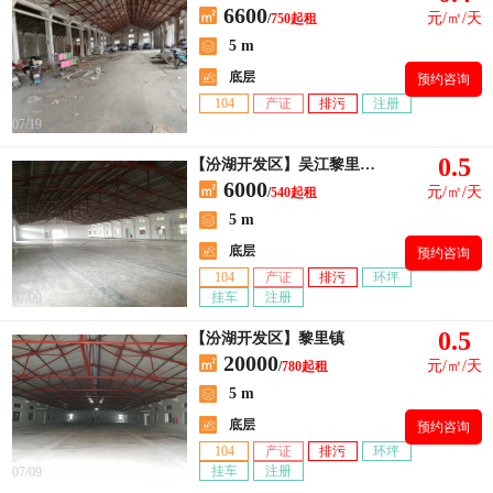
6600
元/㎡/天
/
750起租
5 m
底层
预约咨询
104
产证
排污
注册
07/19
0.5
【汾湖开发区】吴江黎里镇开发区
6000
元/㎡/天
/
540起租
5 m
底层
预约咨询
104
产证
排污
环坪
挂车
注册
07/09
0.5
【汾湖开发区】黎里镇
20000
元/㎡/天
/
780起租
5 m
底层
预约咨询
104
产证
排污
环坪
挂车
注册
07/09