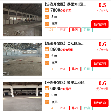
0.5
【汾湖开发区】黎里318国道边1500平厂房出租
7800
元/㎡/天
/
500起租
5 m
底层
预约咨询
104
产证
排污
注册
07/13
0.6
【经济开发区】吴江区经济开发区 益堂路
8600
元/㎡/天
/
2000起租
6 m
底层
预约咨询
104
产证
排污
注册
07/11
0.6
【汾湖开发区】黎里工业区
6000
元/㎡/天
/
500起租
6 m
底层
预约咨询
104
产证
排污
住宿