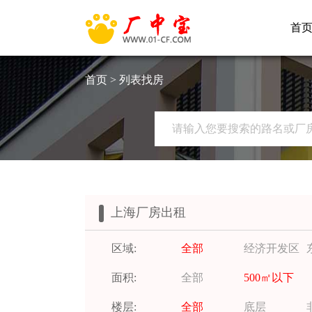
首
首页
> 列表找房
上海厂房出租
区域:
全部
经济开发区
面积:
全部
500㎡以下
楼层:
全部
底层