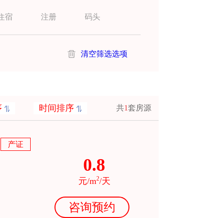
住宿
注册
码头
清空筛选选项
序
时间排序
共
1
套房源
产证
0.8
2
元/m
/天
咨询预约