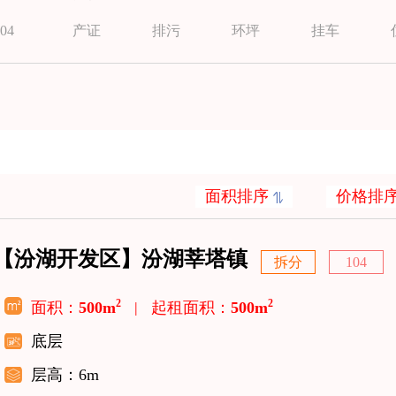
04
产证
排污
环坪
挂车
面积排序
价格排
【汾湖开发区】汾湖莘塔镇
拆分
104
2
2
面积：
500m
|
起租面积：
500m
底层
层高：6m