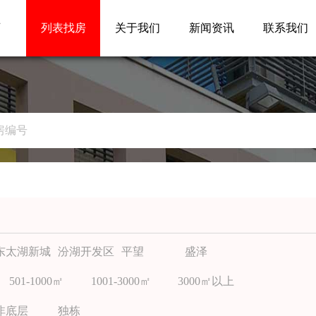
页
列表找房
关于我们
新闻资讯
联系我们
东太湖新城
汾湖开发区
平望
盛泽
501-1000㎡
1001-3000㎡
3000㎡以上
非底层
独栋