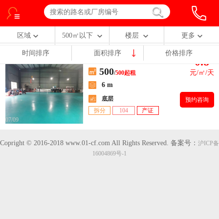
区域
500㎡以下
楼层
更多
时间排序
面积排序
价格排序
0.8
【汾湖开发区】汾湖莘塔镇
500
元/㎡/天
/
500起租
6 m
底层
预约咨询
拆分
104
产证
07/09
Copright © 2016-2018 www.01-cf.com All Rights Reserved.
备案号：
沪ICP备
16004869号-1