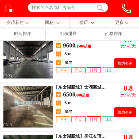
友谊新村
面积
楼层
更多
时间排序
面积排序
价格排序
0.9
【东太湖新城】吴江友谊工业园出租厂房1500平方
9600
元/㎡/天
/
1500起租
8 m
底层
预约咨询
104
产证
排污
注册
07/23
0.8
【东太湖新城】太湖新城单层厂房800平
6500
元/㎡/天
/
800起租
6 m
底层
预约咨询
104
产证
排污
注册
07/19
0.8
【东太湖新城】吴江友谊工业区全单层厂房总面积7800平，车间+办公室+宿舍