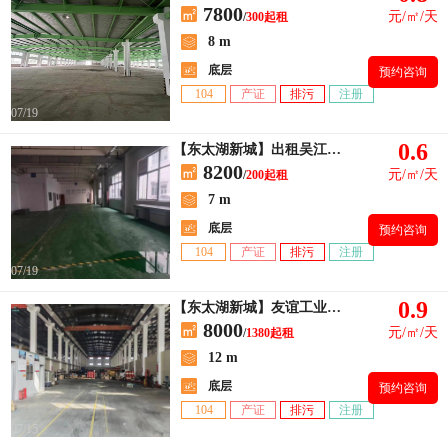
7800
元/㎡/天
/
300起租
8 m
底层
预约咨询
104
产证
排污
注册
07/19
0.6
【东太湖新城】出租吴江太湖新城小面积，一楼200～600平方
8200
元/㎡/天
/
200起租
7 m
底层
预约咨询
104
产证
排污
注册
07/19
0.9
【东太湖新城】友谊工业园出租单层厂房1380平，高度12米
8000
元/㎡/天
/
1380起租
12 m
底层
预约咨询
104
产证
排污
注册
07/15