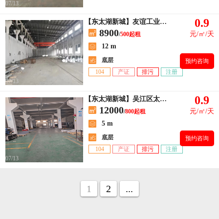
07/13
0.9
【东太湖新城】友谊工业区单层厂房500平出租 带一部3t航车
8900
元/㎡/天
/
500起租
12 m
底层
预约咨询
104
产证
排污
注册
07/13
0.9
【东太湖新城】吴江区太湖新城长安路
12000
元/㎡/天
/
800起租
5 m
底层
预约咨询
104
产证
排污
注册
07/13
1
2
...