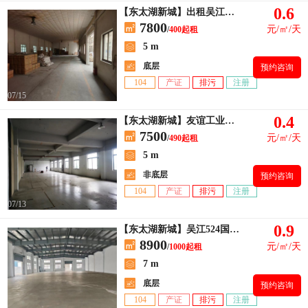
0.6
【东太湖新城】出租吴江友谊工业园面积独栋400平方，独立大门
7800
元/㎡/天
/
400起租
5 m
底层
预约咨询
104
产证
排污
注册
07/15
0.4
【东太湖新城】友谊工业区楼上490平出租 有2t货梯一部
7500
元/㎡/天
/
490起租
5 m
非底层
预约咨询
104
产证
排污
注册
07/13
0.9
【东太湖新城】吴江524国道旁4000平米独栋单层标准厂房出租
8900
元/㎡/天
/
1000起租
7 m
底层
预约咨询
104
产证
排污
注册