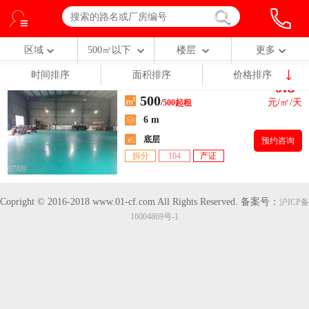
区域
500㎡以下
楼层
更多
时间排序
面积排序
价格排序
0.8
【汾湖开发区】汾湖莘塔镇
500
元/㎡/天
/
500起租
6 m
底层
预约咨询
拆分
104
产证
07/09
Copright © 2016-2018 www.01-cf.com All Rights Reserved.
备案号：
沪ICP备
16004869号-1