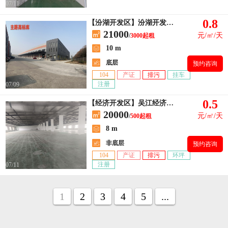
07/11
0.8
【汾湖开发区】汾湖开发区来秀路
21000
元/㎡/天
/
3000起租
10 m
底层
预约咨询
104
产证
排污
挂车
注册
07/09
0.5
【经济开发区】吴江经济开发区庞金路
20000
元/㎡/天
/
500起租
8 m
非底层
预约咨询
104
产证
排污
环坪
注册
07/11
1
2
3
4
5
...