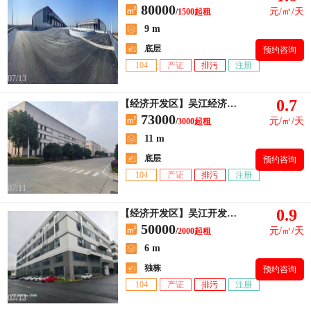
80000
元/㎡/天
/
1500起租
9 m
底层
预约咨询
104
产证
排污
注册
07/13
0.7
【经济开发区】吴江经济开发区
73000
元/㎡/天
/
3000起租
11 m
底层
预约咨询
104
产证
排污
注册
07/11
0.9
【经济开发区】吴江开发区独栋1万平厂房出租
50000
元/㎡/天
/
2000起租
6 m
独栋
预约咨询
104
产证
排污
注册
07/13