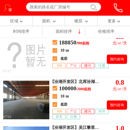
区域
面积
楼层
更多
时间排序
面积排序
价格排序
0.9
【经济开发区】吴江经开区城东厂房招租
188850
元/㎡/天
/
900起租
10 m
底层
预约咨询
104
产证
排污
注册
07/15
0.8
【汾湖开发区】北厍汾湖临沪大道
100000
元/㎡/天
/
2000起租
10 m
底层
预约咨询
104
产证
排污
环坪
挂车
注册
07/10
1.0
【汾湖开发区】吴江黎里全新物流园